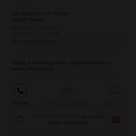
Los Castaños nº 6 bajo
33540 Parres
43.389020 | -5.186750
43º23'20''N | 5º11'12''W
COMO CHEGAR
Tapas, hambúrgueres, especialidade en 
tacos mexicanos
Chamar
Correo electrónico
Sitio web
Descarga a aplicación
para unha
mellor experiencia
Informar dun problema