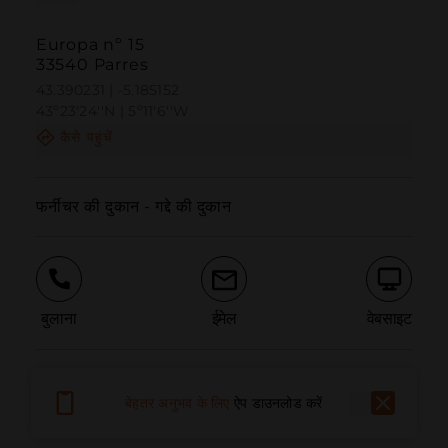
Europa nº 15
33540 Parres
43.390231 | -5.185152
43º23'24''N | 5º11'6''W
कैसे पहुंचें
फर्नीचर की दुकान - गद्दे की दुकान
बुलाना
ईमेल
वेबसाइट
समस्या की सूचना दें
बेहतर अनुभव के लिए
ऐप डाउनलोड करें