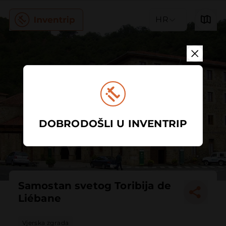
HR
DOBRODOŠLI U INVENTRIP
Samostan svetog Toribija de
Liébane
Vjerska zgrada