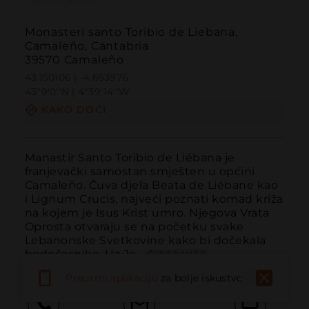
Monasteri santo Toribio de Liebana,
Camaleño, Cantabria
39570 Camaleño
43.150106 | -4.653976
43º9'0''N | 4º39'14''W
KAKO DOĆI
Manastir Santo Toribio de Liébana je 
franjevački samostan smješten u općini 
Camaleño. Čuva djela Beata de Liébane kao 
i Lignum Crucis, najveći poznati komad križa 
na kojem je Isus Krist umro. Njegova Vrata 
Oprosta otvaraju se na početku svake 
Lebanonske Svetkovine kako bi dočekala 
hodočasnike. Uz Je...
ČITAJ VIŠE
Preuzmi aplikaciju
za bolje iskustvo