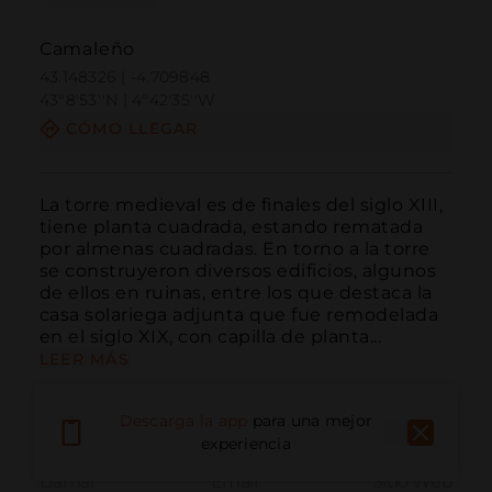
Camaleño
43.148326 | -4.709848
43º8'53''N | 4º42'35''W
CÓMO LLEGAR
La torre medieval es de finales del siglo XIII, 
tiene planta cuadrada, estando rematada 
por almenas cuadradas. En torno a la torre 
se construyeron diversos edificios, algunos 
de ellos en ruinas, entre los que destaca la 
casa solariega adjunta que fue remodelada 
en el siglo XIX, con capilla de planta...
LEER MÁS
Descarga la app
para una mejor
experiencia
Llamar
Email
Sitio Web