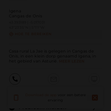
Igena
Cangas de Onís
43.393189 | -5.017031
43º23'35''N | 5º1'1''W
HOE TE BEREIKEN
Casa rural La Jae is gelegen in Cangas de 
Onís, in een klein dorp genaamd Igena, in 
het gebied van Asturië.
MEER LEZEN
Bellen
E-mail
Website
Download de app
voor een betere
ervaring
Probleem melden