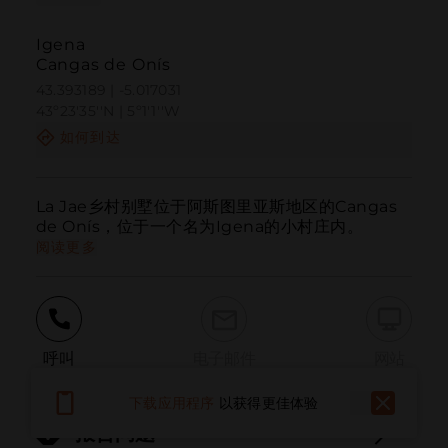
Igena
Cangas de Onís
43.393189 | -5.017031
43º23'35''N | 5º1'1''W
如何到达
La Jae乡村别墅位于阿斯图里亚斯地区的Cangas 
de Onís，位于一个名为Igena的小村庄内。
阅读更多
呼叫
电子邮件
网站
下载应用程序
以获得更佳体验
报告问题