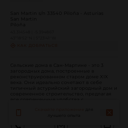
San Martin s/n 33540 Piloña - Asturias
San Martin
Piloña
43.314548 | -5.394867
43º18'52''N | 5º23'41''W
КАК ДОБРАТЬСЯ
Сельские дома в Сан-Мартине - это 3 
загородных дома, построенные в 
реконструированном старом доме XIX 
века. Они идеально сочетают в себе 
типичный астурийский загородный дом и 
современное строительство, предлагая 
все современные удобства с 
рустиканским штрихом.
Скачайте приложение
для
лучшего опыта