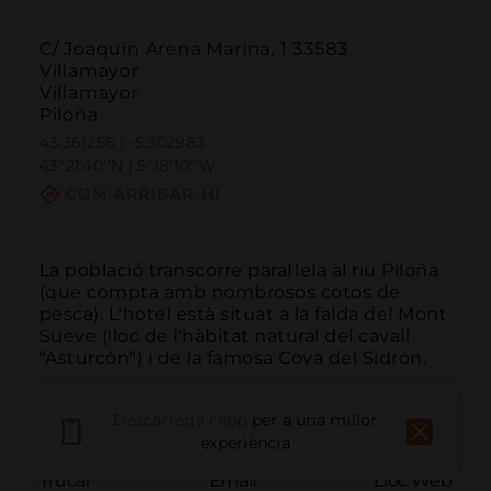
C/ Joaquin Arena Marina, 1 33583
Villamayor
Villamayor
Piloña
43.361256 | -5.302983
43º21'40''N | 5º18'10''W
COM ARRIBAR-HI
La població transcorre paral·lela al riu Piloña 
(que compta amb nombrosos cotos de 
pesca). L'hotel està situat a la falda del Mont 
Sueve (lloc de l'hàbitat natural del cavall 
"Asturcón") i de la famosa Cova del Sidrón.
Descarrega l'app
per a una millor
experiència
Trucar
Email
Lloc Web