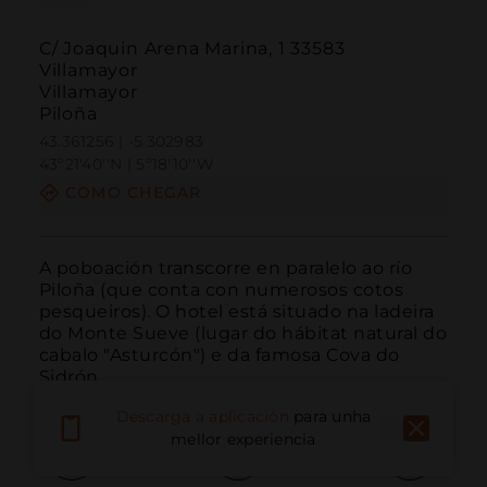
C/ Joaquin Arena Marina, 1 33583
Villamayor
Villamayor
Piloña
43.361256 | -5.302983
43º21'40''N | 5º18'10''W
COMO CHEGAR
A poboación transcorre en paralelo ao río 
Piloña (que conta con numerosos cotos 
pesqueiros). O hotel está situado na ladeira 
do Monte Sueve (lugar do hábitat natural do 
cabalo "Asturcón") e da famosa Cova do 
Sidrón.
Descarga a aplicación
para unha
mellor experiencia