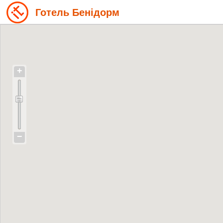
Готель Бенідорм
+
−