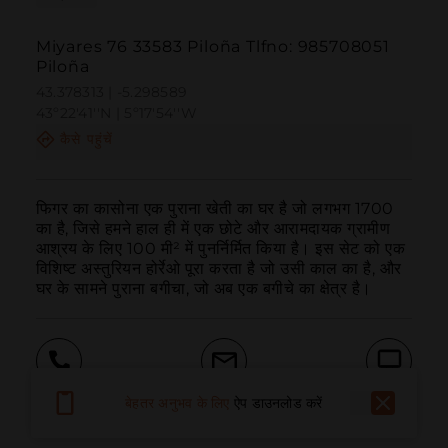
Miyares 76 33583 Piloña Tlfno: 985708051
Piloña
43.378313 | -5.298589
43º22'41''N | 5º17'54''W
कैसे पहुंचें
फिगर का कासोना एक पुराना खेती का घर है जो लगभग 1700 
का है, जिसे हमने हाल ही में एक छोटे और आरामदायक ग्रामीण 
आश्रय के लिए 100 मी² में पुनर्निर्मित किया है। इस सेट को एक 
विशिष्ट अस्तुरियन होर्रेओ पूरा करता है जो उसी काल का है, और 
घर के सामने पुराना बगीचा, जो अब एक बगीचे का क्षेत्र है।
बुलाना
ईमेल
वेबसाइट
बेहतर अनुभव के लिए
ऐप डाउनलोड करें