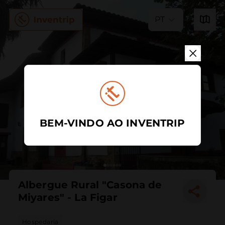
PT
BEM-VINDO AO INVENTRIP
Albergue Rural "Casona de
Miyares" - La Figar
Hospedaria