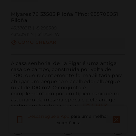
Miyares 76 33583 Piloña Tlfno: 985708051
Piloña
43.378313 | -5.298589
43º22'41''N | 5º17'54''W
COMO CHEGAR
A casa senhorial de La Figar é uma antiga 
casa de campo, construída por volta de 
1700, que recentemente foi reabilitada para 
abrigar um pequeno e acolhedor albergue 
rural de 100 m2. O conjunto é 
complementado por um típico espigueiro 
asturiano da mesma época e pelo antigo 
jardim em frente à casa, at...
LEIA MAIS
Descarregue a App
para uma melhor
experiência