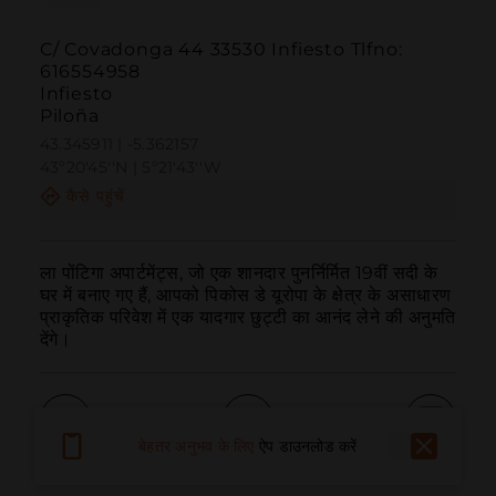
C/ Covadonga 44 33530 Infiesto Tlfno:
616554958
Infiesto
Piloña
43.345911 | -5.362157
43º20'45''N | 5º21'43''W
कैसे पहुंचें
ला पोंटिगा अपार्टमेंट्स, जो एक शानदार पुनर्निर्मित 19वीं सदी के 
घर में बनाए गए हैं, आपको पिकोस डे यूरोपा के क्षेत्र के असाधारण 
प्राकृतिक परिवेश में एक यादगार छुट्टी का आनंद लेने की अनुमति 
देंगे।
बेहतर अनुभव के लिए
ऐप डाउनलोड करें
बुलाना
ईमेल
वेबसाइट