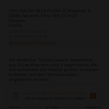
OFICINA DE RECEPCIÓN C/ Riotendi, 3
33584 Sevares Tlfno: 615 27 74 57
Sevares
Piloña
43.360900 | -5.254577
43º21'39''N | 5º15'16''W
WEGBESCHREIBUNG
Ein ländlicher Tourismuskern bestehend 
aus 10 Landhäusern und 4 Apartments, die 
sich auf einem 250 Hektar großen Anwesen 
befinden, auf dem Reitaktivitäten 
angeboten werden.
Laden Sie die Anwendung herunter,
um ein besseres Erlebnis zu haben
Anruf
E-Mail
Website