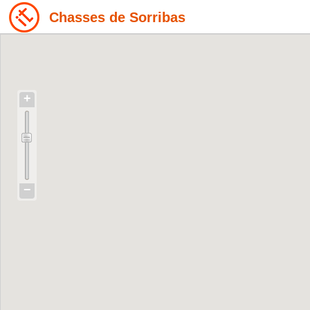
Chasses de Sorribas
+
−