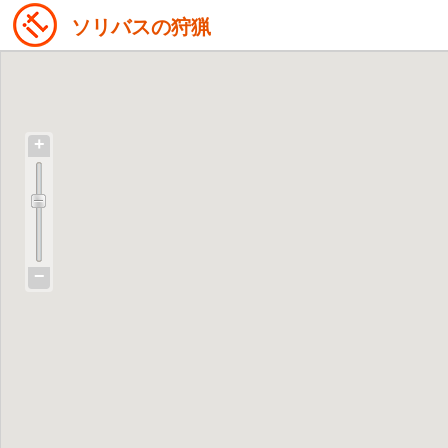
ソリバスの狩猟
+
−