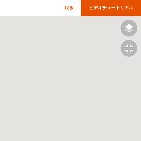
戻る
ビデオチュートリアル
fullscreen_exit