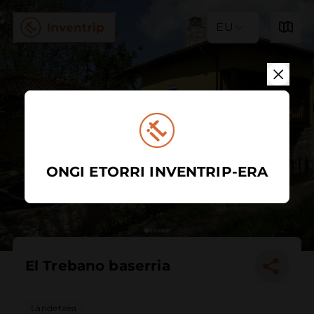
EU
ONGI ETORRI INVENTRIP-ERA
El Trebano baserria
Landetxea