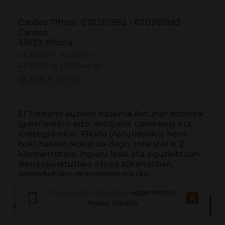
Cardes Tlfnos: 670261982 - 670261983
Cardes
33539 Piloña
43.337917 | -5.345672
43º20'16''N | 5º20'44''W
NOLA IRITSI
El Trébano auzoko baserria Asturiar estilotik 
(galeriarekin edo 'antojana' izenekoa) eta 
lorategiarekin, Piloña (Asturiaseko) herri 
txiki batean kokatua dago. Infiestotik 2 
kilometrotara, inguru lasai eta eguzkitsuan. 
Berreskuratutako etxea azkenaldian, 
apaindutako dekorazioa dauka.
Deskargatu aplikazioa
esperientzia
ERRESERBATU
hobea izateko
LIBURUTEGIA
ORAIN