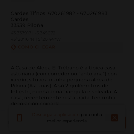
Cardes Tlfnos: 670261982 - 670261983
Cardes
33539 Piloña
43.337917 | -5.345672
43º20'16''N | 5º20'44''W
COMO CHEGAR
A Casa de Aldea El Trébano é a típica casa 
asturiana (con corredor ou "antojana") con 
xardín, situada nunha pequena aldea de 
Piloña (Asturias). A só 2 quilómetros de 
Infiesto, nunha zona tranquila e soleada. A 
casa, recentemente restaurada, ten unha 
decoración coidada.
Descarga a aplicación
para unha
RESERVAR
mellor experiencia
LUGAR DE LIBROS
AGORA