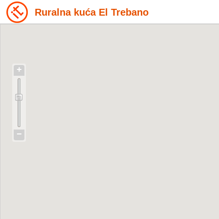
Ruralna kuća El Trebano
+
−