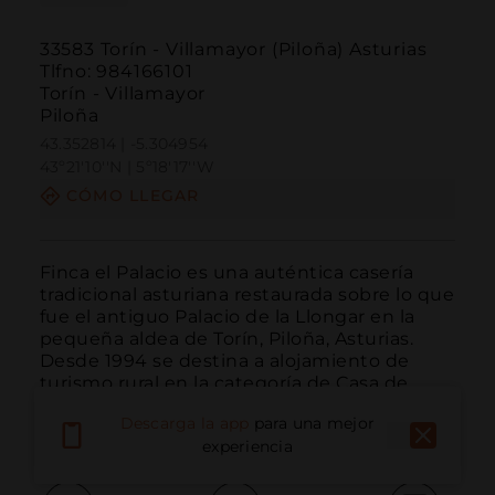
33583 Torín - Villamayor (Piloña) Asturias
Tlfno: 984166101
Torín - Villamayor
Piloña
43.352814 | -5.304954
43º21'10''N | 5º18'17''W
CÓMO LLEGAR
Finca el Palacio es una auténtica casería 
tradicional asturiana restaurada sobre lo que 
fue el antiguo Palacio de la Llongar en la 
pequeña aldea de Torín, Piloña, Asturias. 
Desde 1994 se destina a alojamiento de 
turismo rural en la categoría de Casa de 
Aldea y modalidad de contratación íntegra, 
Descarga la app
para una mejor
con ...
LEER MÁS
experiencia