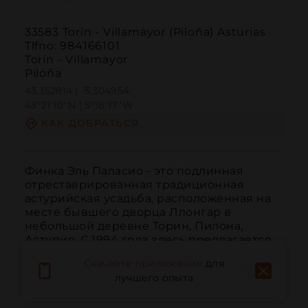
33583 Torín - Villamayor (Piloña) Asturias
Tlfno: 984166101
Torín - Villamayor
Piloña
43.352814 | -5.304954
43º21'10''N | 5º18'17''W
КАК ДОБРАТЬСЯ
Финка Эль Паласио - это подлинная 
отреставрированная традиционная 
астурийская усадьба, расположенная на 
месте бывшего дворца Ллонгар в 
небольшой деревне Торин, Пилона, 
Астурия. С 1994 года здесь предлагается 
размещение для сельского туризма в 
Скачайте приложение
для
категории "Casa de Aldea" и с 
лучшего опыта
возможностью аренды всего д...
ЧИТАТЬ ДАЛЬШЕ