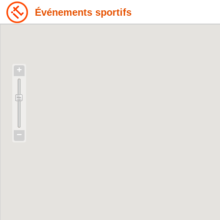
Événements sportifs
+
−