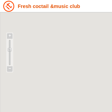
Fresh coctail &music club
+
−