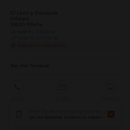
C/ León y Escosura
Infiesto
33530 Piloña
43.348819 | -5.363044
43º20'55''N | 5º21'46''W
WEGBESCHREIBUNG
Bar mit Terrasse
Anruf
E-Mail
Website
Laden Sie die Anwendung herunter,
um ein besseres Erlebnis zu haben
Problem melden