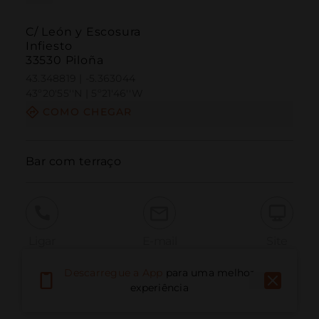
C/ León y Escosura
Infiesto
33530 Piloña
43.348819 | -5.363044
43º20'55''N | 5º21'46''W
COMO CHEGAR
Bar com terraço
Ligar
E-mail
Site
Descarregue a App
para uma melhor
experiência
Relatar problema