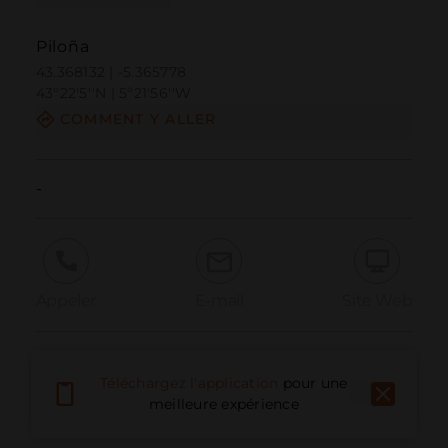
Piloña
43.368132 | -5.365778
43º22'5''N | 5º21'56''W
COMMENT Y ALLER
-
Appeler
E-mail
Site Web
Signaler un problème
Téléchargez l'application
pour une
meilleure expérience