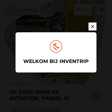
NL
WELKOM BIJ INVENTRIP
OP ZOEK NAAR DE
ASTURCON. PANEEL III
Toeristische informatiekantoor