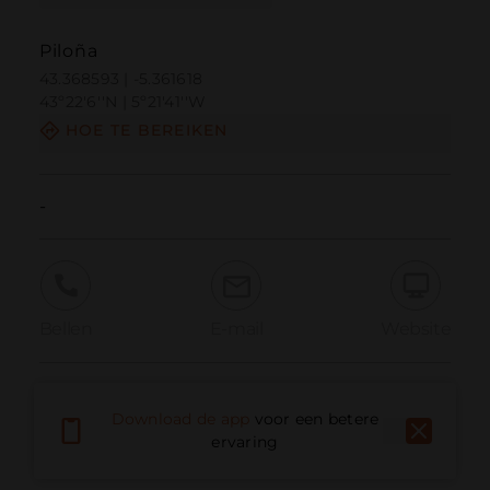
Piloña
43.368593 | -5.361618
43º22'6''N | 5º21'41''W
HOE TE BEREIKEN
-
Bellen
E-mail
Website
Probleem melden
Download de app
voor een betere
ervaring