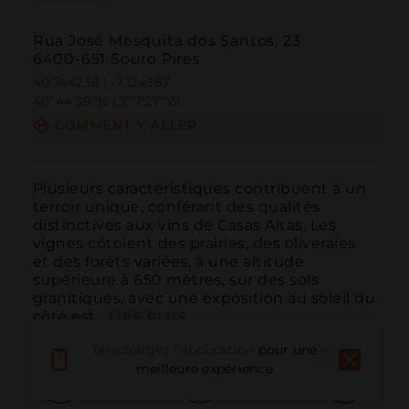
Rua José Mesquita dos Santos, 23
6400-651 Souro Pires
40.744238 | -7.124387
40º44'39''N | 7º7'27''W
COMMENT Y ALLER
Plusieurs caractéristiques contribuent à un 
terroir unique, conférant des qualités 
distinctives aux vins de Casas Altas. Les 
vignes côtoient des prairies, des oliveraies 
et des forêts variées, à une altitude 
supérieure à 650 mètres, sur des sols 
granitiques, avec une exposition au soleil du 
côté est...
LIRE PLUS
Téléchargez l'application
pour une
meilleure expérience