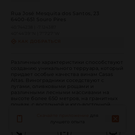
Rua José Mesquita dos Santos, 23
6400-651 Souro Pires
40.744238 | -7.124387
40º44'39''N | 7º7'27''W
КАК ДОБРАТЬСЯ
Различные характеристики способствуют 
созданию уникального терруара, который 
придает особые качества винам Casas 
Altas. Виноградники соседствуют с 
лугами, оливковыми рощами и 
различными лесными массивами на 
высоте более 650 метров, на гранитных 
почвах, с восточной и юго-восточной 
экспозицией, с высо...
ЧИТАТЬ ДАЛЬШЕ
Скачайте приложение
для
лучшего опыта