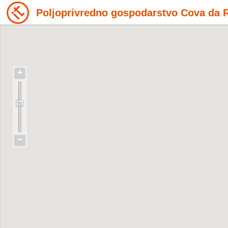
Poljoprivredno gospodarstvo Cova da 
+
−