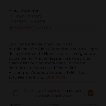
Aínsa-Sobrarbe
42.415661 | 0.139872
42º24'56''N | 0º8'23''E
COMMENT Y ALLER
Le village d'Aínsa, chef-lieu de la 
municipalité d'Aínsa-Sobrarbe, est un village 
de la province de Huesca, dans la région de 
Sobrarbe, en Aragon (Espagne). Avec une 
claire distribution médiévale, le centre 
historique d'Aínsa est déclaré Site 
Historique-Artistique depuis 1965. Il est 
actuellement un...
LIRE PLUS
Téléchargez l'application
pour une
meilleure expérience
Appeler
E-mail
Site Web