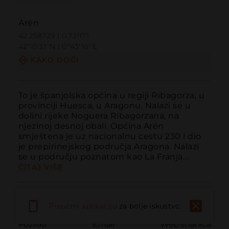
Arén
42.258729 | 0.721171
42º15'31''N | 0º43'16''E
KAKO DOĆI
To je španjolska općina u regiji Ribagorza, u 
provinciji Huesca, u Aragonu. Nalazi se u 
dolini rijeke Noguera Ribagorzana, na 
njezinoj desnoj obali. Općina Arén 
smještena je uz nacionalnu cestu 230 i dio 
je prepirinejskog područja Aragona. Nalazi 
se u području poznatom kao La Franja....
ČITAJ VIŠE
Preuzmi aplikaciju
za bolje iskustvo
Pozvati
Email
Web stranica