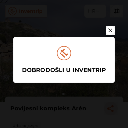
HR
DOBRODOŠLI U INVENTRIP
Povijesni kompleks Arén
Urbano jezgro