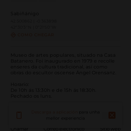
Sabiñánigo
42.500862 | -0.363898
42º30'3''N | 0º21'50''W
COMO CHEGAR
Museo de artes populares, situado na Casa 
Batanero. Foi inaugurado en 1979 e recolle 
enseres da cultura tradicional, así como 
obras do escultor oscense Ángel Orensanz.

Horario:

De 10h ás 13:30h e de 15h ás 18:30h.

Pechado os luns.
Descarga a aplicación
para unha
mellor experiencia
Chamar
Correo electrónico
Sitio web