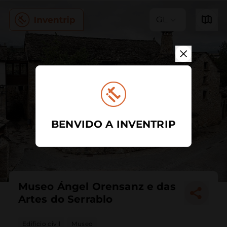
GL
BENVIDO A INVENTRIP
Museo Ángel Orensanz e das
Artes do Serrablo
Edificio civil
Museo