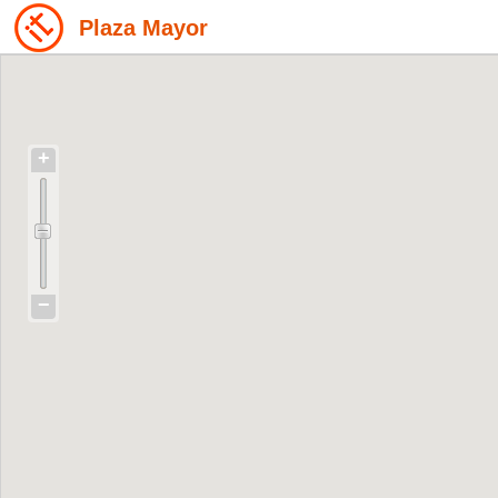
Plaza Mayor
+
−