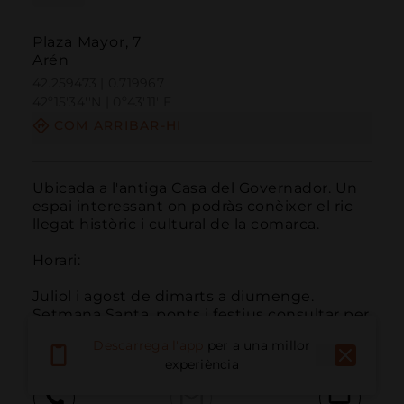
Plaza Mayor, 7
Arén
42.259473 | 0.719967
42º15'34''N | 0º43'11''E
COM ARRIBAR-HI
Ubicada a l'antiga Casa del Governador. Un 
espai interessant on podràs conèixer el ric 
llegat històric i cultural de la comarca.

Horari:

Juliol i agost de dimarts a diumenge. 
Setmana Santa, ponts i festius consultar per 
telèfon.
Descarrega l'app
per a una millor
experiència