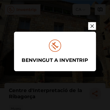
CA
BENVINGUT A INVENTRIP
Centre d'Interpretació de la
Ribagorça
Museu