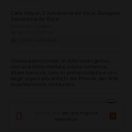
Calle Mayor, 2 Salvatierra de Esca, Zaragoza
Salvatierra de Esca
42.667101 | -1.006111
42º40'1''N | 1º0'21''W
COME ARRIVARE
Chiesa parrocchiale, in stile tardo gotico, 
con una torre merlata, cripta romanica, 
altare barocco, coro in pietra scolpita e uno 
degli organi più antichi dei Pirenei, del 1618, 
recentemente restaurato.
Scarica l'app
per una migliore
Chiama
E-mail
Sito Web
esperienza