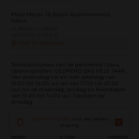
Plaza Mayor, 15 (bajos Ayuntamiento)
Graus
42.189746 | 0.336439
42º11'23''N | 0º20'11''E
HOE TE BEREIKEN
Toeristenbureau van de gemeente Graus. 
Openingstijden: GEOPEND DAS HELE JAAR. 
Van woensdag tot en met zaterdag van 
10.00 tot 14.00 uur en van 17.00 tot 20.00 
uur, en op maandag, zondag en feestdagen 
van 10.00 tot 14.00 uur. Gesloten op 
dinsdag.
Download de app
voor een betere
ervaring
Bellen
E-mail
Website