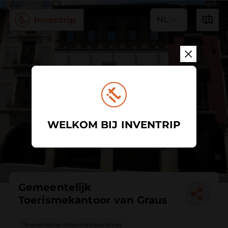
NL
WELKOM BIJ INVENTRIP
Gemeentelijk
Toerismekantoor van Graus
Toeristische informatiekantoor