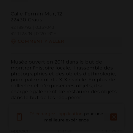
Calle Fermín Mur, 12
22430 Graus
42.189792 | 0.337043
42º11'23''N | 0º20'13''E
COMMENT Y ALLER
Musée ouvert en 2011 dans le but de 
montrer l'histoire locale. Il rassemble des 
photographies et des objets d'ethnologie, 
principalement du XIXe siècle. En plus de 
collecter et d'exposer ces objets, il se 
charge également de restaurer des objets 
dans le but de les récupérer.
Téléchargez l'application
pour une
meilleure expérience
Appeler
E-mail
Site Web