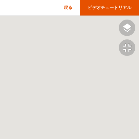
戻る
ビデオチュートリアル
fullscreen_exit