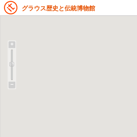
グラウス歴史と伝統博物館
+
−