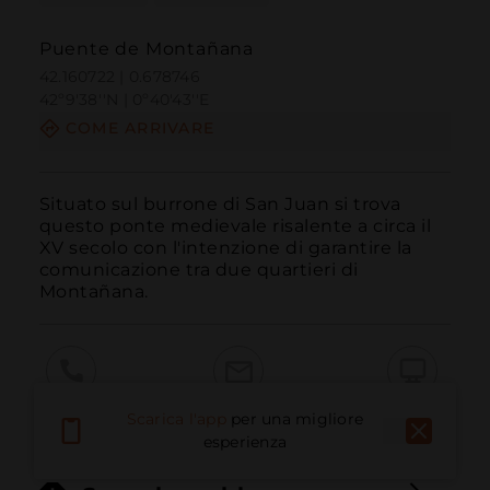
Puente de Montañana
42.160722 | 0.678746
42º9'38''N | 0º40'43''E
COME ARRIVARE
Situato sul burrone di San Juan si trova 
questo ponte medievale risalente a circa il 
XV secolo con l'intenzione di garantire la 
comunicazione tra due quartieri di 
Montañana.
Chiama
E-mail
Sito Web
Scarica l'app
per una migliore
esperienza