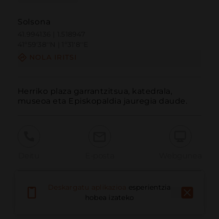
Solsona
41.994136 | 1.518947
41º59'38''N | 1º31'8''E
NOLA IRITSI
Herriko plaza garrantzitsua, katedrala, 
museoa eta Episkopaldia jauregia daude.
Deitu
E-posta
Webgunea
Deskargatu aplikazioa
esperientzia
Eman arazoa
hobea izateko