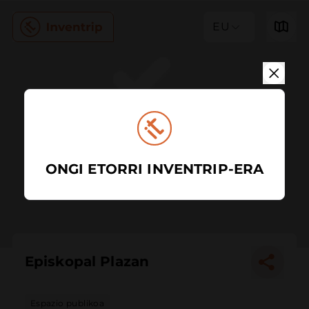
EU
ONGI ETORRI INVENTRIP-ERA
Episkopal Plazan
Espazio publikoa