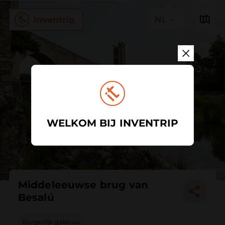
NL
WELKOM BIJ INVENTRIP
Middeleeuwse brug van
Besalú
Burgerlijk gebouw