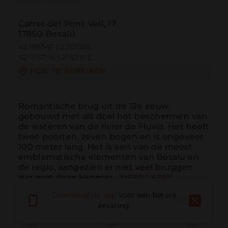
Carrer del Pont Vell, 17
17850 Besalú
42.199347 | 2.701505
42º11'57''N | 2º42'5''E
HOE TE BEREIKEN
Romantische brug uit de 12e eeuw, 
gebouwd met als doel het beschermen van 
de wateren van de rivier de Fluvia. Het heeft 
twee poorten, zeven bogen en is ongeveer 
100 meter lang. Het is een van de meest 
emblematische elementen van Besalú en 
de regio, aangezien er niet veel bruggen 
zijn met deze kenmer...
MEER LEZEN
Download de app
voor een betere
ervaring