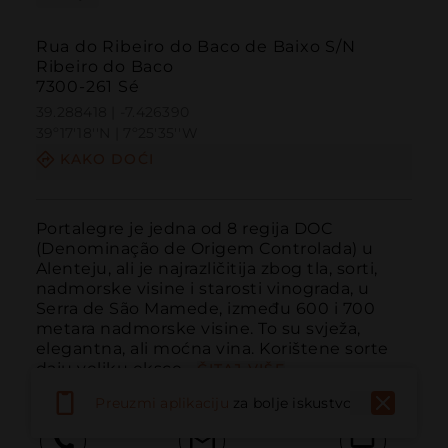
Rua do Ribeiro do Baco de Baixo S/N
Ribeiro do Baco
7300-261 Sé
39.288418 | -7.426390
39º17'18''N | 7º25'35''W
KAKO DOĆI
Portalegre je jedna od 8 regija DOC 
(Denominação de Origem Controlada) u 
Alenteju, ali je najrazličitija zbog tla, sorti, 
nadmorske visine i starosti vinograda, u 
Serra de São Mamede, između 600 i 700 
metara nadmorske visine. To su svježa, 
elegantna, ali moćna vina. Korištene sorte 
daju veliku eksce...
ČITAJ VIŠE
Preuzmi aplikaciju
za bolje iskustvo