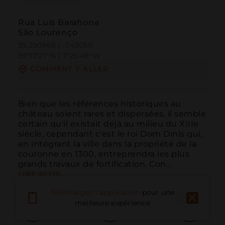
Rua Luís Barahona
São Lourenço
39.290966 | -7.430511
39º17'27''N | 7º25'49''W
COMMENT Y ALLER
Bien que les références historiques au 
château soient rares et dispersées, il semble 
certain qu'il existait déjà au milieu du XIIIe 
siècle, cependant c'est le roi Dom Dinis qui, 
en intégrant la ville dans la propriété de la 
couronne en 1300, entreprendra les plus 
grands travaux de fortification. Con...
LIRE PLUS
Téléchargez l'application
pour une
meilleure expérience