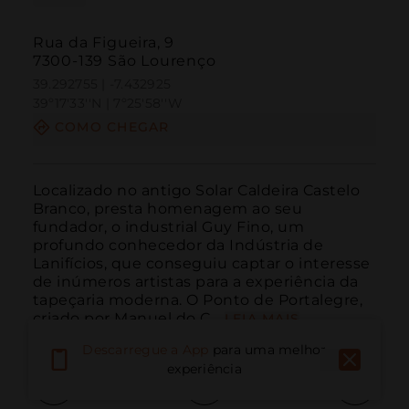
Rua da Figueira, 9
7300-139 São Lourenço
39.292755 | -7.432925
39º17'33''N | 7º25'58''W
COMO CHEGAR
Localizado no antigo Solar Caldeira Castelo 
Branco, presta homenagem ao seu 
fundador, o industrial Guy Fino, um 
profundo conhecedor da Indústria de 
Lanifícios, que conseguiu captar o interesse 
de inúmeros artistas para a experiência da 
tapeçaria moderna. O Ponto de Portalegre, 
criado por Manuel do C...
LEIA MAIS
Descarregue a App
para uma melhor
experiência