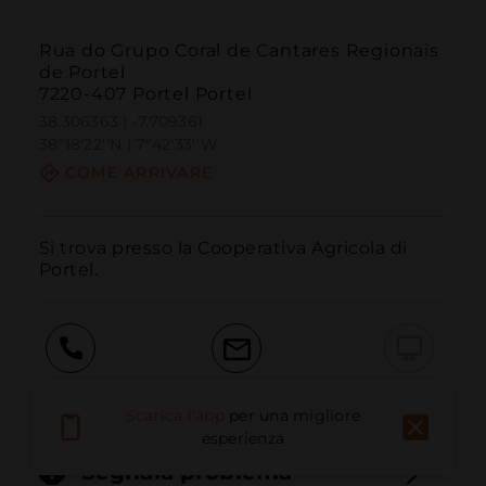
Rua do Grupo Coral de Cantares Regionais
de Portel
7220-407 Portel Portel
38.306363 | -7.709361
38º18'22''N | 7º42'33''W
COME ARRIVARE
Si trova presso la Cooperativa Agricola di 
Portel.
Chiama
E-mail
Sito Web
Scarica l'app
per una migliore
esperienza
Segnala problema