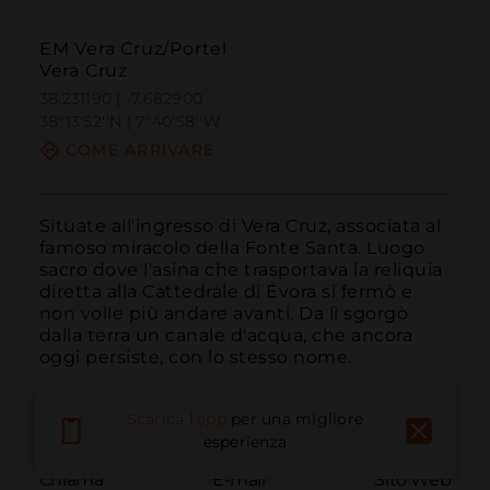
EM Vera Cruz/Portel
Vera Cruz
38.231190 | -7.682900
38º13'52''N | 7º40'58''W
COME ARRIVARE
Situate all'ingresso di Vera Cruz, associata al 
famoso miracolo della Fonte Santa. Luogo 
sacro dove l'asina che trasportava la reliquia 
diretta alla Cattedrale di Évora si fermò e 
non volle più andare avanti. Da lì sgorgò 
dalla terra un canale d'acqua, che ancora 
oggi persiste, con lo stesso nome.
Scarica l'app
per una migliore
esperienza
Chiama
E-mail
Sito Web