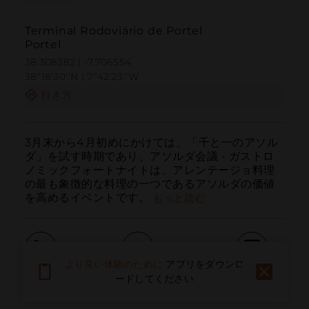
Terminal Rodoviário de Portel
Portel
38.308382 | -7.706554
38º18'30''N | 7º42'23''W
行き方
3月末から4月初めにかけては、「千と一のアソル
ダ」を試す時期であり、アソルダ会議 - ガストロ
ノミックフォートナイトは、アレンテージョ料理
の最も象徴的な料理の一つであるアソルダの価値
を高めるイベントです。
もっと読む
より良い体験のために
アプリをダウンロ
呼ぶ
電子メール
ウェブサイト
ードしてください