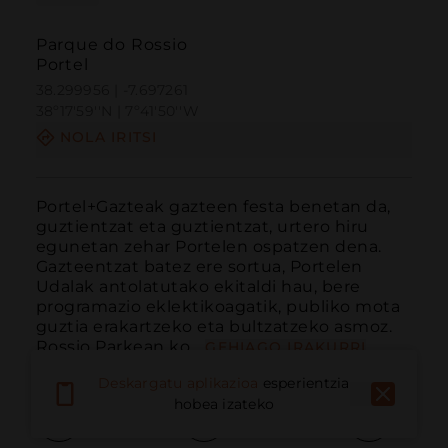
Parque do Rossio
Portel
38.299956 | -7.697261
38º17'59''N | 7º41'50''W
NOLA IRITSI
Portel+Gazteak gazteen festa benetan da, 
guztientzat eta guztientzat, urtero hiru 
egunetan zehar Portelen ospatzen dena. 
Gazteentzat batez ere sortua, Portelen 
Udalak antolatutako ekitaldi hau, bere 
programazio eklektikoagatik, publiko mota 
guztia erakartzeko eta bultzatzeko asmoz. 
Rossio Parkean ko...
GEHIAGO IRAKURRI
Deskargatu aplikazioa
esperientzia
hobea izateko