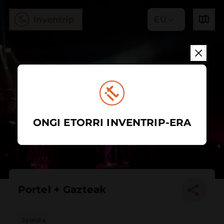
EU
ONGI ETORRI INVENTRIP-ERA
Portel + Gazteak
Jaialdia