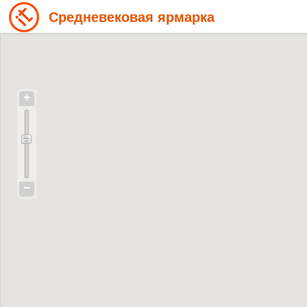
Средневековая ярмарка
+
−